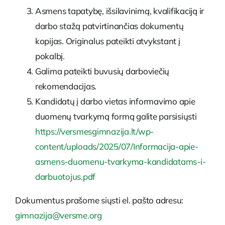
Asmens tapatybę, išsilavinimą, kvalifikaciją ir
darbo stažą patvirtinančias dokumentų
kopijas. Originalus pateikti atvykstant į
pokalbį.
Galima pateikti buvusių darboviečių
rekomendacijas.
Kandidatų į darbo vietas informavimo apie
duomenų tvarkymą formą galite parsisiųsti
https://versmesgimnazija.lt/wp-
content/uploads/2025/07/Informacija-apie-
asmens-duomenu-tvarkyma-kandidatams-i-
darbuotojus.pdf
Dokumentus prašome siųsti el. pašto adresu:
gimnazija@versme.org