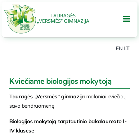
Skip
to
Tog
content
Nav
EN
LT
APIE GIMNAZIJA
UGDYMAS
Kviečiame biologijos mokytoją
Tarptautinis bakalaureatas
Tauragės „Versmės“ gimnazija
maloniai kviečia į
savo bendruomenę
Administracinė informacija
Biologijos mokytoją tarptautinio bakalaureato I-
IV klasėse
PARAMA