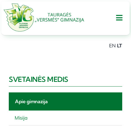
Skip
to
Tog
content
Nav
EN
LT
APIE GIMNAZIJA
UGDYMAS
SVETAINĖS MEDIS
Tarptautinis bakalaureatas
Apie gimnazija
Administracinė informacija
Misija
PARAMA