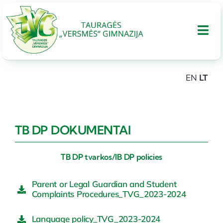
Skip
to
Tog
content
Nav
EN
LT
APIE GIMNAZIJA
UGDYMAS
TB DP DOKUMENTAI
Tarptautinis bakalaureatas
TB DP tvarkos/IB DP policies
Parent or Legal Guardian and Student
Administracinė informacija
Complaints Procedures_TVG_2023-2024
Language policy_TVG_2023-2024
PARAMA