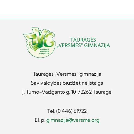
Tauragės „Versmės“ gimnazija
Savivaldybės biudžetinė įstaiga
J. Tumo-Vaižganto g. 10, 72262 Tauragė
Tel. (0 446) 61922
El. p.
gimnazija@versme.org