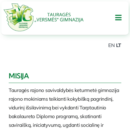
Skip
to
Tog
content
Nav
EN
LT
APIE GIMNAZIJA
UGDYMAS
MISIJA
Tarptautinis bakalaureatas
Tauragės rajono savivaldybės keturmetė gimnazija
rajono mokiniams teikianti kokybišką pagrindinį,
vidurinį išsilavinimą bei vykdanti Tarptautinio
Administracinė informacija
bakalaureto Diplomo programą, skatinanti
saviraišką, iniciatyvumą, ugdanti socialinę ir
PARAMA