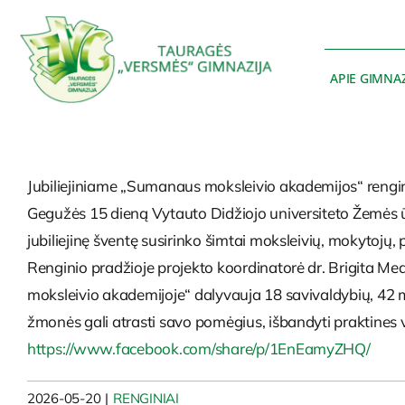
Skip
to
content
APIE GIMNAZ
Jubiliejiniame „Sumanaus moksleivio akademijos“ rengin
Gegužės 15 dieną Vytauto Didžiojo universiteto Žemės 
jubiliejinę šventę susirinko šimtai moksleivių, mokytojų, 
Renginio pradžioje projekto koordinatorė dr. Brigita M
moksleivio akademijoje“ dalyvauja 18 savivaldybių, 42 moky
žmonės gali atrasti savo pomėgius, išbandyti praktines ve
https://www.facebook.com/share/p/1EnEamyZHQ/
2026-05-20
|
RENGINIAI