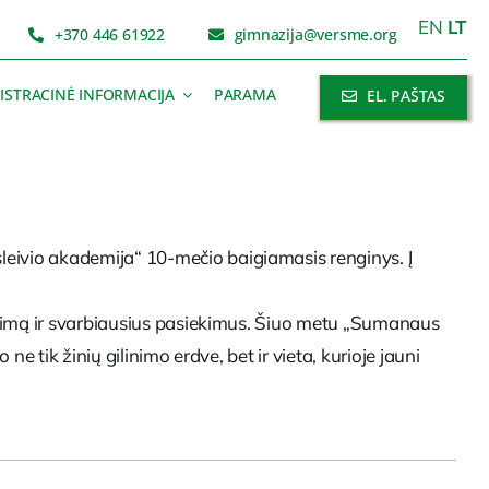
EN
LT
+370 446 61922
gimnazija@versme.org
ISTRACINĖ INFORMACIJA
PARAMA
EL. PAŠTAS
eivio akademija“ 10-mečio baigiamasis renginys. Į
ugimą ir svarbiausius pasiekimus. Šiuo metu „Sumanaus
 tik žinių gilinimo erdve, bet ir vieta, kurioje jauni