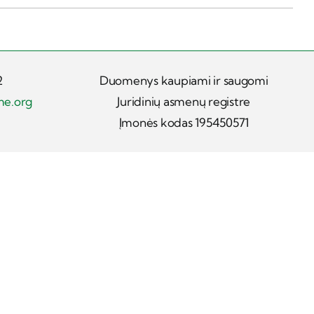
2
Duomenys kaupiami ir saugomi
me.org
Juridinių asmenų registre
Įmonės kodas 195450571