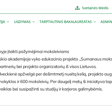
Svetainės Medis
IJA
UGDYMAS
TARPTAUTINIS BAKALAUREATAS
ADMIN
yje įteikti pažymėjimai moksleiviams
ūkio akademijoje vyko edukacinio projekto „Sumanaus moksl
partnerių bei projekto organizatorių iš visos Lietuvos.
edveckienė apžvelgė per dešimtmetį nueitą kelią, projekto a
klos ir 600 moksleivių. Per daugelį metų ši iniciatyva tapo ne
iklas bei susipažinti su studijų ir karjeros galimybėmis.