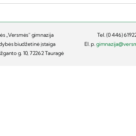
ės „Versmės“ gimnazija
Tel. (0 446) 6192
dybės biudžetinė įstaiga
El. p.
gimnazija@vers
žganto g. 10, 72262 Tauragė