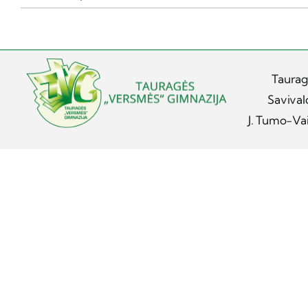
Taurag
Savival
J. Tumo-Vai