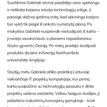
Susitikime Gabrielė atvirai pasidalijo savo spalvinga
ir netikėta karjeros istorija technologijų srityje. Ji
paneigė dažnai girdimą mitą, kad sėkminga karjera
turi vykti tik pagal iš anksto numatytą planą. Po
mokyklos Gabrielė nusprendė nestudijuoti iš karto –
ji norėjo savanoriauti, o planams nepasiteisinus
išvyko gyventi į Daniją. Po metų pradėjo studijuoti
produkto dizaino inžineriją Northumbria
universitete Anglijoje.
Studijų metu Gabrielė atliko praktiką Lietuvoje
veikiančioje IT projektų kompanijoje, kur pirmą
kartą susipažino su technologijų pasauliu ir dirbo
projektų vadovo asistente. Vėliau, baigusi studijas, ji
įsidarbino industrinių konvejerių gamykloje – kūrė