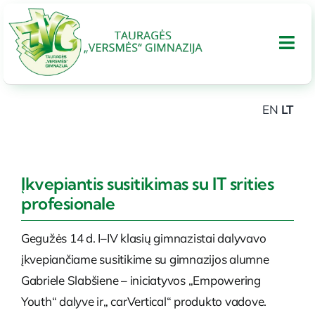
Skip
to
Tog
content
Nav
EN
LT
APIE GIMNAZIJA
UGDYMAS
Įkvepiantis susitikimas su IT srities
profesionale
Tarptautinis bakalaureatas
Gegužės 14 d. I–IV klasių gimnazistai dalyvavo
įkvepiančiame susitikime su gimnazijos alumne
Administracinė informacija
Gabriele Slabšiene – iniciatyvos „Empowering
Youth“ dalyve ir„ carVertical“ produkto vadove.
PARAMA