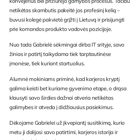
konvejerius bei prižiūrėjo gamybos procesus. Tačiau
netikėtas skambutis pakeitė jos profesinį kelią –
buvusi kolegė pakvietė grįžti į Lietuvą ir prisijungti
prie komandos produkto vadovės pozicijoje.
Nuo tada Gabrielė sėkmingai dirba IT srityje, savo
žinias ir patirtį taikydama tiek tarptautinėse
įmonėse, tiek kuriant startuolius.
Alumnė mokiniams priminė, kad karjeros kryptį
galima keisti bet kuriame gyvenimo etape, o drąsa
klausyti savo širdies dažnai atveria netikėtas
galimybes ir atveda į didžiausius pasiekimus.
Dėkojame Gabrielei už įkvepiantį susitikimą, kurio
metu ji dalijosi savo patirtimi, karjeros istorija ir