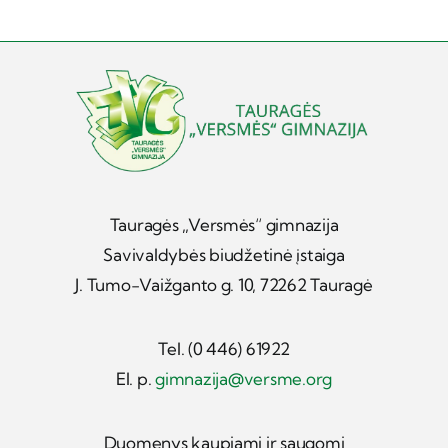
Tauragės „Versmės“ gimnazija
Savivaldybės biudžetinė įstaiga
J. Tumo-Vaižganto g. 10, 72262 Tauragė
Tel. (0 446) 61922
El. p.
gimnazija@versme.org
Duomenys kaupiami ir saugomi