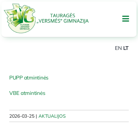
Skip
to
Tog
content
Nav
EN
LT
APIE GIMNAZIJA
UGDYMAS
PUPP atmintinės
Tarptautinis bakalaureatas
VBE atmintinės
Administracinė informacija
2026-03-25
|
AKTUALIJOS
PARAMA