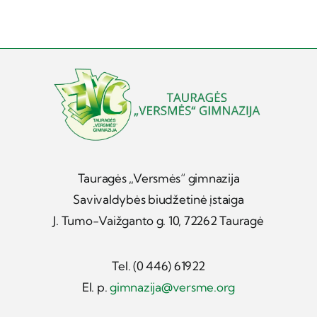
Tauragės „Versmės“ gimnazija
Savivaldybės biudžetinė įstaiga
J. Tumo-Vaižganto g. 10, 72262 Tauragė
Tel. (0 446) 61922
El. p.
gimnazija@versme.org