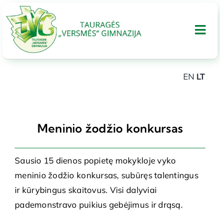
Skip
to
Tog
content
Nav
EN
LT
APIE GIMNAZIJA
UGDYMAS
Meninio žodžio konkursas
Tarptautinis bakalaureatas
Sausio 15 dienos popietę mokykloje vyko
meninio žodžio konkursas, subūręs talentingus
Administracinė informacija
ir kūrybingus skaitovus. Visi dalyviai
pademonstravo puikius gebėjimus ir drąsą.
PARAMA