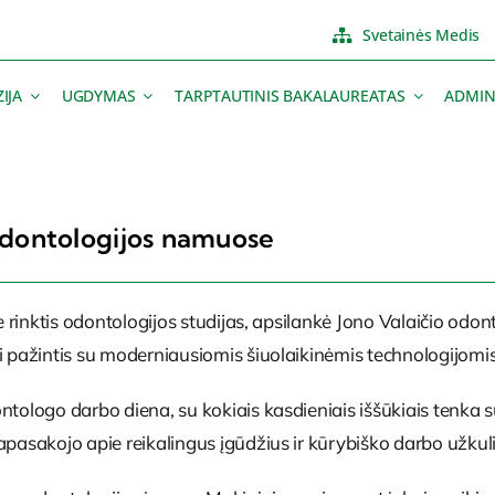
Svetainės Medis
IJA
UGDYMAS
TARPTAUTINIS BAKALAUREATAS
ADMIN
dontologijos
namuose
je rinktis odontologijos studijas, apsilankė Jono Valaičio odo
i pažintis su moderniausiomis šiuolaikinėmis technologijomis
tologo darbo diena, su kokiais kasdieniais iššūkiais tenka sus
apasakojo apie reikalingus įgūdžius ir kūrybiško darbo užkuli