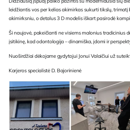
Didžiausią įspūdį paliko pažintis su moderniausia šių die
leidžiantis vos per kelias akimirkas sukurti tikslų, tr
akimirksniu, o detalus 3 D modelis iškart pasirodė kompi
Ši naujovė, pakeičianti ne visiems malonius tradicinius da
įsitikinę, kad odontologija – dinamiška, įdomi ir perspek
Nuoširdžiai dėkojame gydytojui Jonui Valaičiui už suteikta
Karjeros specialistė D. Bajorinienė