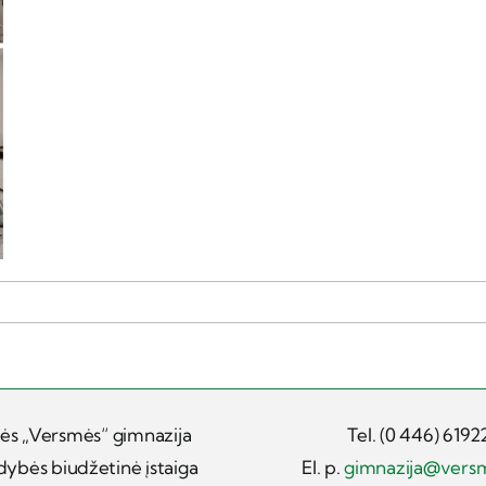
ės „Versmės“ gimnazija
Tel. (0 446) 6192
dybės biudžetinė įstaiga
El. p.
gimnazija@vers