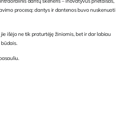
ntraoralinis dantų skeneris – inovatyvus prietaisas,
enavimo procesą: dantys ir dantenos buvo nuskenuoti
 išėjo ne tik praturtėję žiniomis, bet ir dar labiau
 būdais.
pasauliu.