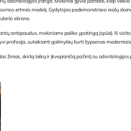
nų odontologijos įranga. Mokiniai gyvai pamatė, kaip veikia i
imatį burnos ertmės modelį. Gydytojas pademonstravo realų sk
uterio ekrane.
ntų antspaudus, mokiniams paliko ypatingą įspūdį. Iš vizito jie
tyvi profesija, suteikianti galimybių kurti šypsenas moderniais
s žinias, skirtą laiką ir įkvepiančią pažintį su odontologijos 