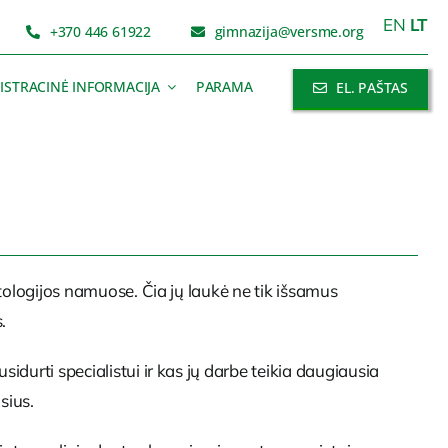
EN
LT
+370 446 61922
gimnazija@versme.org
ISTRACINĖ INFORMACIJA
PARAMA
EL. PAŠTAS
ntologijos namuose. Čia jų laukė ne tik išsamus
.
idurti specialistui ir kas jų darbe teikia daugiausia
sius.