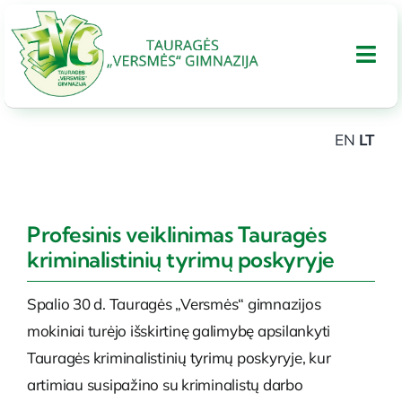
Skip
to
Tog
content
Nav
EN
LT
APIE GIMNAZIJA
UGDYMAS
Profesinis veiklinimas Tauragės
kriminalistinių tyrimų poskyryje
Tarptautinis bakalaureatas
Spalio 30 d. Tauragės „Versmės“ gimnazijos
mokiniai turėjo išskirtinę galimybę apsilankyti
Administracinė informacija
Tauragės kriminalistinių tyrimų poskyryje, kur
artimiau susipažino su kriminalistų darbo
PARAMA