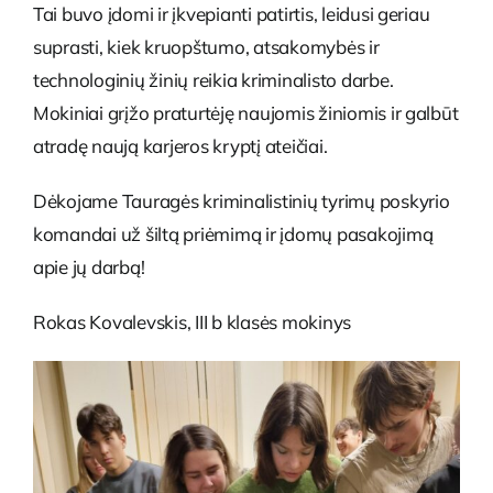
Tai buvo įdomi ir įkvepianti patirtis, leidusi geriau
suprasti, kiek kruopštumo, atsakomybės ir
technologinių žinių reikia kriminalisto darbe.
Mokiniai grįžo praturtėję naujomis žiniomis ir galbūt
atradę naują karjeros kryptį ateičiai.
Dėkojame Tauragės kriminalistinių tyrimų poskyrio
komandai už šiltą priėmimą ir įdomų pasakojimą
apie jų darbą!
Rokas Kovalevskis, III b klasės mokinys