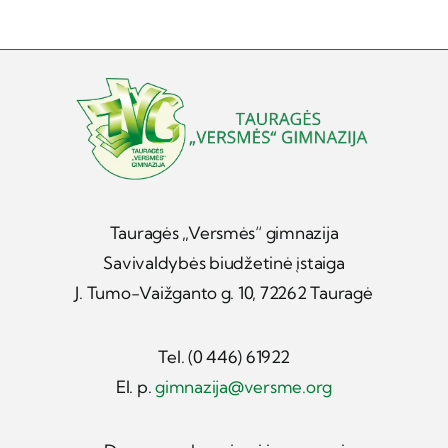
Tauragės „Versmės“ gimnazija
Savivaldybės biudžetinė įstaiga
J. Tumo-Vaižganto g. 10, 72262 Tauragė
Tel. (0 446) 61922
El. p.
gimnazija@versme.org