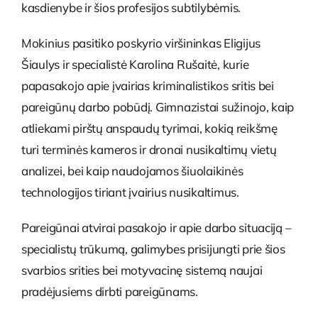
kasdienybe ir šios profesijos subtilybėmis.
Mokinius pasitiko poskyrio viršininkas Eligijus
Šiaulys ir specialistė Karolina Rušaitė, kurie
papasakojo apie įvairias kriminalistikos sritis bei
pareigūnų darbo pobūdį. Gimnazistai sužinojo, kaip
atliekami pirštų anspaudų tyrimai, kokią reikšmę
turi terminės kameros ir dronai nusikaltimų vietų
analizei, bei kaip naudojamos šiuolaikinės
technologijos tiriant įvairius nusikaltimus.
Pareigūnai atvirai pasakojo ir apie darbo situaciją –
specialistų trūkumą, galimybes prisijungti prie šios
svarbios srities bei motyvacinę sistemą naujai
pradėjusiems dirbti pareigūnams.