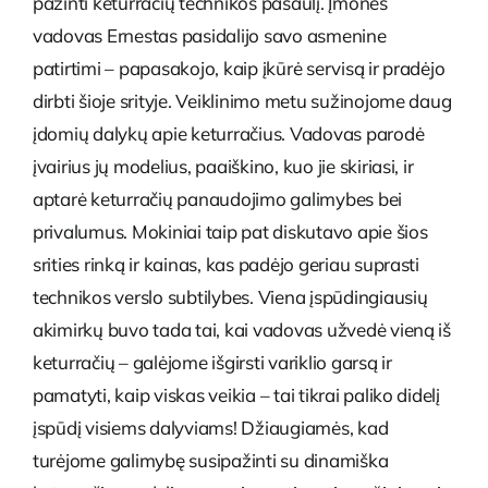
pažinti keturračių technikos pasaulį. Įmonės
vadovas Ernestas pasidalijo savo asmenine
patirtimi – papasakojo, kaip įkūrė servisą ir pradėjo
dirbti šioje srityje. Veiklinimo metu sužinojome daug
įdomių dalykų apie keturračius. Vadovas parodė
įvairius jų modelius, paaiškino, kuo jie skiriasi, ir
aptarė keturračių panaudojimo galimybes bei
privalumus. Mokiniai taip pat diskutavo apie šios
srities rinką ir kainas, kas padėjo geriau suprasti
technikos verslo subtilybes. Viena įspūdingiausių
akimirkų buvo tada tai, kai vadovas užvedė vieną iš
keturračių – galėjome išgirsti variklio garsą ir
pamatyti, kaip viskas veikia – tai tikrai paliko didelį
įspūdį visiems dalyviams! Džiaugiamės, kad
turėjome galimybę susipažinti su dinamiška