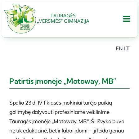
Skip
to
Tog
content
Nav
EN
LT
APIE GIMNAZIJA
UGDYMAS
Patirtis įmonėje „Motoway, MB“
Tarptautinis bakalaureatas
Spalio 23 d. IV f klasės mokiniai turėjo puikią
galimybę dalyvauti profesiniame veiklinime
Administracinė informacija
Tauragės įmonėje „Motoway, MB“. Ši išvyka buvo
ne tik edukacinė, bet ir labai įdomi – ji leido geriau
PARAMA