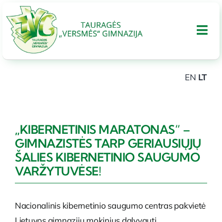
Skip
to
Tog
content
Nav
EN
LT
APIE GIMNAZIJA
UGDYMAS
„KIBERNETINIS MARATONAS“ –
GIMNAZISTĖS TARP GERIAUSIŲJŲ
Tarptautinis bakalaureatas
ŠALIES KIBERNETINIO SAUGUMO
VARŽYTUVĖSE!
Administracinė informacija
Nacionalinis kibernetinio saugumo centras pakvietė
PARAMA
Lietuvos gimnazijų mokinius dalyvauti