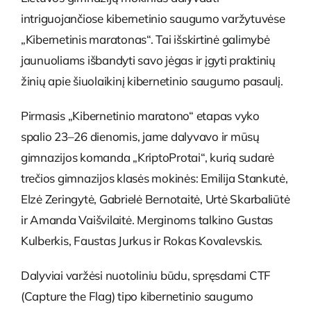
intriguojančiose kibernetinio saugumo varžytuvėse
„Kibernetinis maratonas“. Tai išskirtinė galimybė
jaunuoliams išbandyti savo jėgas ir įgyti praktinių
žinių apie šiuolaikinį kibernetinio saugumo pasaulį.
Pirmasis „Kibernetinio maratono“ etapas vyko
spalio 23–26 dienomis, jame dalyvavo ir mūsų
gimnazijos komanda „KriptoProtai“, kurią sudarė
trečios gimnazijos klasės mokinės: Emilija Stankutė,
Elzė Zeringytė, Gabrielė Bernotaitė, Urtė Skarbaliūtė
ir Amanda Vaišvilaitė. Merginoms talkino Gustas
Kulberkis, Faustas Jurkus ir Rokas Kovalevskis.
Dalyviai varžėsi nuotoliniu būdu, spręsdami CTF
(Capture the Flag) tipo kibernetinio saugumo