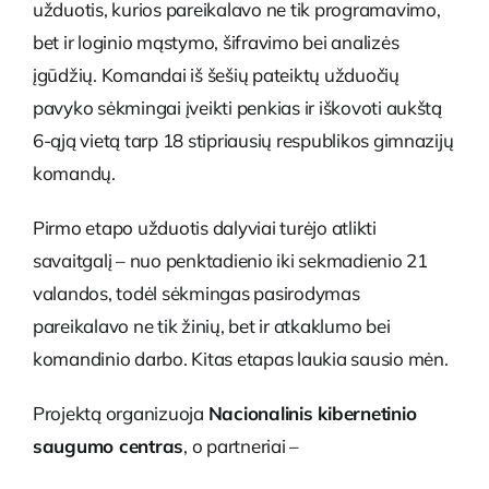
užduotis, kurios pareikalavo ne tik programavimo,
bet ir loginio mąstymo, šifravimo bei analizės
įgūdžių. Komandai iš šešių pateiktų užduočių
pavyko sėkmingai įveikti penkias ir iškovoti aukštą
6-ąją vietą tarp 18 stipriausių respublikos gimnazijų
komandų.
Pirmo etapo užduotis dalyviai turėjo atlikti
savaitgalį – nuo penktadienio iki sekmadienio 21
valandos, todėl sėkmingas pasirodymas
pareikalavo ne tik žinių, bet ir atkaklumo bei
komandinio darbo. Kitas etapas laukia sausio mėn.
Projektą organizuoja
Nacionalinis kibernetinio
saugumo centras
, o partneriai –