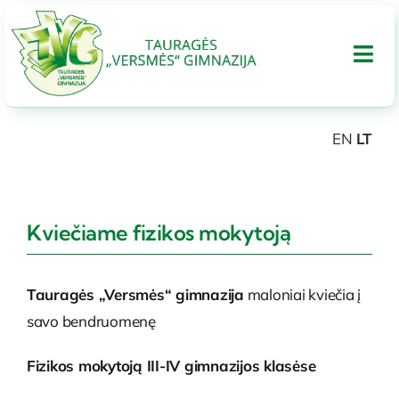
Skip
to
Tog
content
Nav
EN
LT
APIE GIMNAZIJA
UGDYMAS
Kviečiame fizikos mokytoją
Tarptautinis bakalaureatas
Tauragės „Versmės“ gimnazija
maloniai kviečia į
savo bendruomenę
Administracinė informacija
Fizikos mokytoją III-IV gimnazijos klasėse
PARAMA