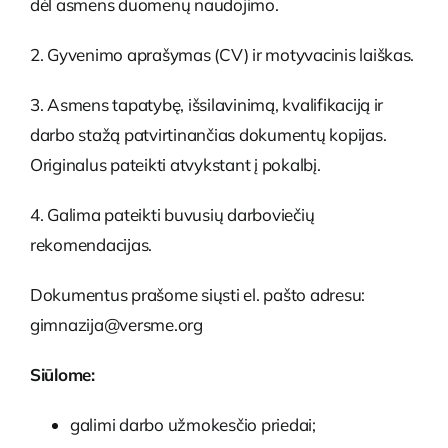
dėl asmens duomenų naudojimo.
2. Gyvenimo aprašymas (CV) ir motyvacinis laiškas.
3. Asmens tapatybę, išsilavinimą, kvalifikaciją ir
darbo stažą patvirtinančias dokumentų kopijas.
Originalus pateikti atvykstant į pokalbį.
4. Galima pateikti buvusių darboviečių
rekomendacijas.
Dokumentus prašome siųsti el. pašto adresu:
gimnazija@versme.org
Siūlome:
galimi darbo užmokesčio priedai;