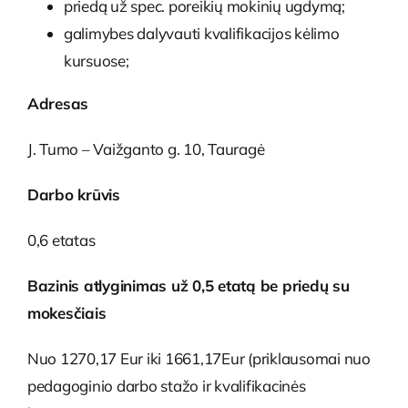
priedą už spec. poreikių mokinių ugdymą;
galimybes dalyvauti kvalifikacijos kėlimo
kursuose;
Adresas
J. Tumo – Vaižganto g. 10, Tauragė
Darbo krūvis
0,6 etatas
Bazinis atlyginimas už 0,5 etatą be priedų su
mokesčiais
Nuo 1270,17 Eur iki 1661,17Eur (priklausomai nuo
pedagoginio darbo stažo ir kvalifikacinės