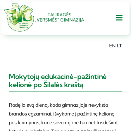
Skip
to
Tog
content
Nav
EN
LT
APIE GIMNAZIJA
UGDYMAS
Mokytojų edukacinė-pažintinė
kelionė po Šilalės kraštą
Tarptautinis bakalaureatas
Radę laisvą dieną, kada gimnazijoje nevyksta
Administracinė informacija
brandos egzaminai, išvykome į pažintinę kelionę
pas kaimynus, kurie savo rajone turi net trisdešimt
PARAMA