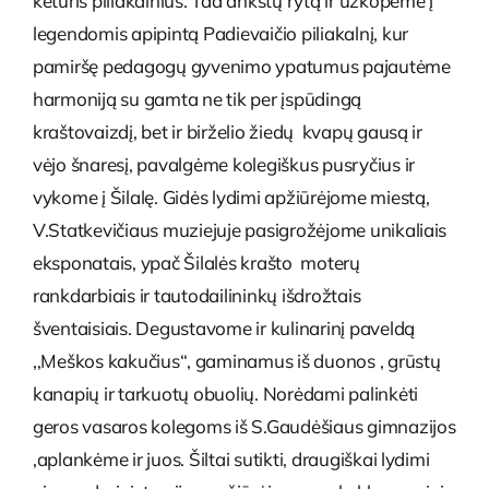
keturis piliakalnius. Tad ankstų rytą ir užkopėme į
legendomis apipintą Padievaičio piliakalnį, kur
pamiršę pedagogų gyvenimo ypatumus pajautėme
harmoniją su gamta ne tik per įspūdingą
kraštovaizdį, bet ir birželio žiedų kvapų gausą ir
vėjo šnaresį, pavalgėme kolegiškus pusryčius ir
vykome į Šilalę. Gidės lydimi apžiūrėjome miestą,
V.Statkevičiaus muziejuje pasigrožėjome unikaliais
eksponatais, ypač Šilalės krašto moterų
rankdarbiais ir tautodailininkų išdrožtais
šventaisiais. Degustavome ir kulinarinį paveldą
,,Meškos kakučius‘‘, gaminamus iš duonos , grūstų
kanapių ir tarkuotų obuolių. Norėdami palinkėti
geros vasaros kolegoms iš S.Gaudėšiaus gimnazijos
,aplankėme ir juos. Šiltai sutikti, draugiškai lydimi