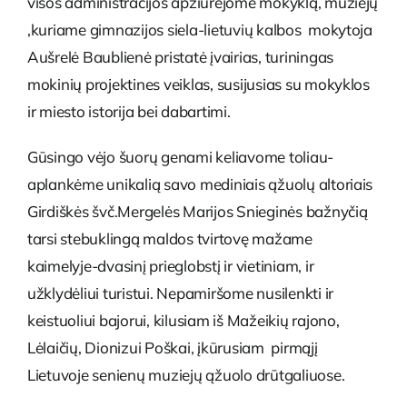
visos administracijos apžiūrėjome mokyklą, muziejų
,kuriame gimnazijos siela-lietuvių kalbos mokytoja
Aušrelė Baublienė pristatė įvairias, turiningas
mokinių projektines veiklas, susijusias su mokyklos
ir miesto istorija bei dabartimi.
Gūsingo vėjo šuorų genami keliavome toliau-
aplankėme unikalią savo mediniais ąžuolų altoriais
Girdiškės švč.Mergelės Marijos Snieginės bažnyčią
tarsi stebuklingą maldos tvirtovę mažame
kaimelyje-dvasinį prieglobstį ir vietiniam, ir
užklydėliui turistui. Nepamiršome nusilenkti ir
keistuoliui bajorui, kilusiam iš Mažeikių rajono,
Lėlaičių, Dionizui Poškai, įkūrusiam pirmąjį
Lietuvoje senienų muziejų ąžuolo drūtgaliuose.