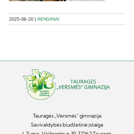
2025-06-20
|
RENGINIAI
Tauragės „Versmės“ gimnazija
Savivaldybės biudžetinė įstaiga
J. Tumo-Vaižganto g. 10, 72262 Tauragė