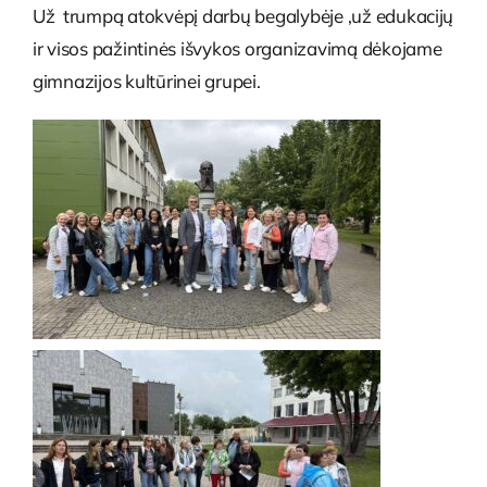
Už trumpą atokvėpį darbų begalybėje ,už edukacijų
ir visos pažintinės išvykos organizavimą dėkojame
gimnazijos kultūrinei grupei.