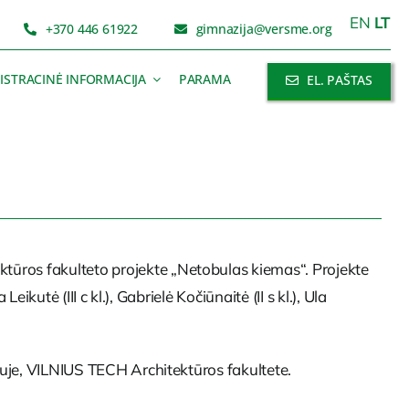
EN
LT
+370 446 61922
gimnazija@versme.org
ISTRACINĖ INFORMACIJA
PARAMA
EL. PAŠTAS
tūros fakulteto projekte „Netobulas kiemas“. Projekte
eikutė (III c kl.), Gabrielė Kočiūnaitė (II s kl.), Ula
niuje, VILNIUS TECH Architektūros fakultete.