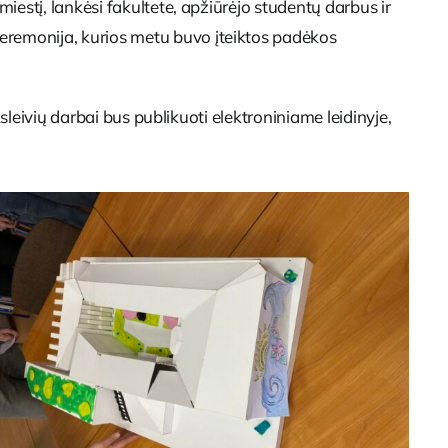
estį, lankėsi fakultete, apžiūrėjo studentų darbus ir
eremonija, kurios metu buvo įteiktos padėkos
sleivių darbai bus publikuoti elektroniniame leidinyje,