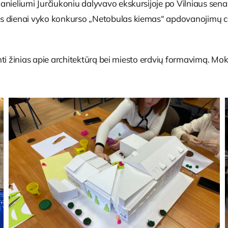
nieliumi Jurčiukoniu dalyvavo ekskursijoje po Vilniaus senami
is dienai vyko konkurso „Netobulas kiemas“ apdovanojimų c
inti žinias apie architektūrą bei miesto erdvių formavimą. Mok