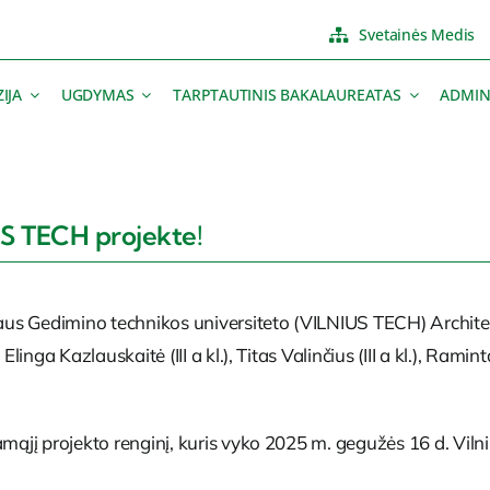
Svetainės Medis
IJA
UGDYMAS
TARPTAUTINIS BAKALAUREATAS
ADMIN
US TECH projekte!
us Gedimino technikos universiteto (VILNIUS TECH) Architek
ga Kazlauskaitė (III a kl.), Titas Valinčius (III a kl.), Raminta L
amąjį projekto renginį, kuris vyko 2025 m. gegužės 16 d. Vil