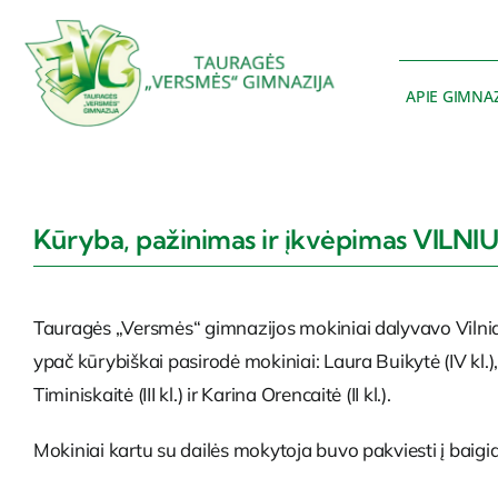
Skip
to
content
APIE GIMNAZ
Kūryba, pažinimas ir įkvėpimas VILNI
Tauragės „Versmės“ gimnazijos mokiniai dalyvavo Vilnia
ypač kūrybiškai pasirodė mokiniai: Laura Buikytė (IV kl.), Elin
Timiniskaitė (III kl.) ir Karina Orencaitė (II kl.).
Mokiniai kartu su dailės mokytoja buvo pakviesti į baigi