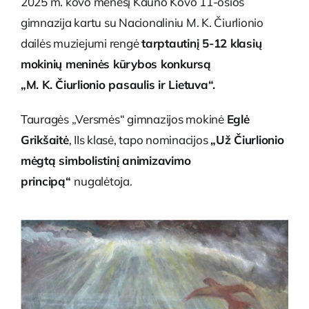
2025 m. kovo mėnesį Kauno Kovo 11-osios
gimnazija kartu su Nacionaliniu M. K. Čiurlionio
dailės muziejumi rengė
tarptautinį 5-12 klasių
mokinių meninės kūrybos konkursą
„M. K. Čiurlionio pasaulis ir Lietuva“.
Tauragės „Versmės“ gimnazijos mokinė
Eglė
Grikšaitė
, IIs klasė, tapo nominacijos
„Už Čiurlionio
mėgtą simbolistinį animizavimo
principą“
nugalėtoja.