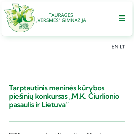
Skip
to
Tog
content
Nav
EN
LT
APIE GIMNAZIJA
UGDYMAS
Tarptautinis meninės kūrybos
Tarptautinis bakalaureatas
piešinių konkursas „M.K. Čiurlionio
pasaulis ir Lietuva“
Administracinė informacija
PARAMA