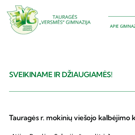
Skip
to
content
APIE GIMNAZ
SVEIKINAME IR DŽIAUGIAMĖS!
Tauragės r. mokinių viešojo kalbėjimo