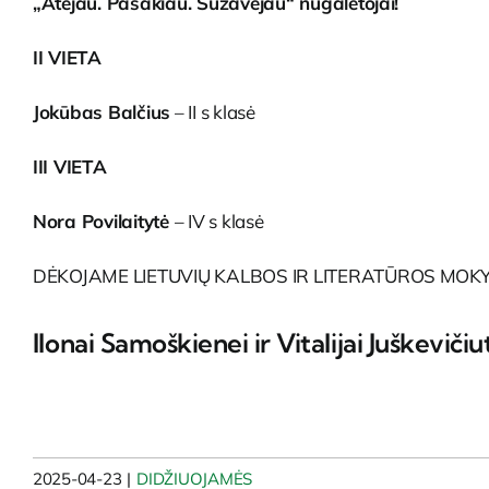
„Atėjau. Pasakiau. Sužavėjau“ nugalėtojai!
II VIETA
Jokūbas Balčius
– II s klasė
III VIETA
Nora Povilaitytė
– IV s klasė
DĖKOJAME LIETUVIŲ KALBOS IR LITERATŪROS MOK
Ilonai Samoškienei ir Vitalijai Juškevičiu
2025-04-23
|
DIDŽIUOJAMĖS