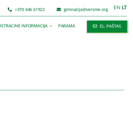
EN
LT
+370 446 61922
gimnazija@versme.org
ISTRACINĖ INFORMACIJA
PARAMA
EL. PAŠTAS