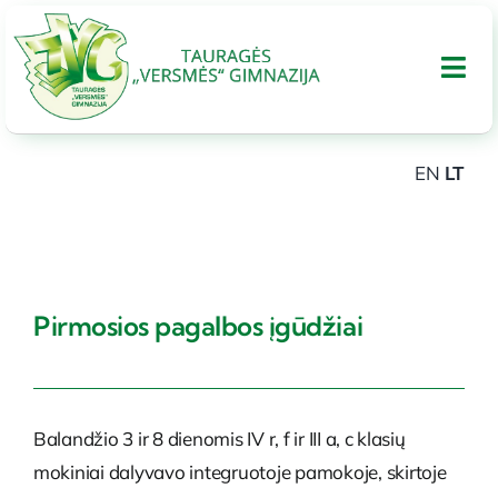
Skip
to
Tog
content
Nav
EN
LT
APIE GIMNAZIJA
UGDYMAS
Pirmosios pagalbos įgūdžiai
Tarptautinis bakalaureatas
Administracinė informacija
Balandžio 3 ir 8 dienomis IV r, f ir III a, c klasių
mokiniai dalyvavo integruotoje pamokoje, skirtoje
PARAMA