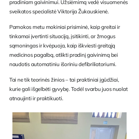
pradiniam gaivinimui. Užsiėmimą vedė visuomenės
sveikatos specialistė Viktorija Žukauskienė.
Pamokos metu mokiniai prisiminė, kaip greitai ir
tinkamai įvertinti situaciją, įsitikinti, ar žmogus
sąmoningas ir kvėpuoja, kaip iškviesti greitąją
medicinos pagalbą, atlikti pradinį gaivinimą bei
naudotis automatiniu išoriniu defibriliatoriumi.
Tai ne tik teorinės žinios – tai praktiniai įgūdžiai,
kurie gali išgelbėti gyvybę. Todėl svarbu juos nuolat
atnaujinti ir praktikuoti.