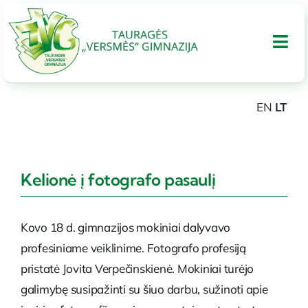
Skip
to
Tog
content
Nav
EN
LT
APIE GIMNAZIJA
UGDYMAS
Kelionė į fotografo pasaulį
Tarptautinis bakalaureatas
Kovo 18 d. gimnazijos mokiniai dalyvavo
profesiniame veiklinime. Fotografo profesiją
Administracinė informacija
pristatė Jovita Verpečinskienė. Mokiniai turėjo
galimybę susipažinti su šiuo darbu, sužinoti apie
PARAMA