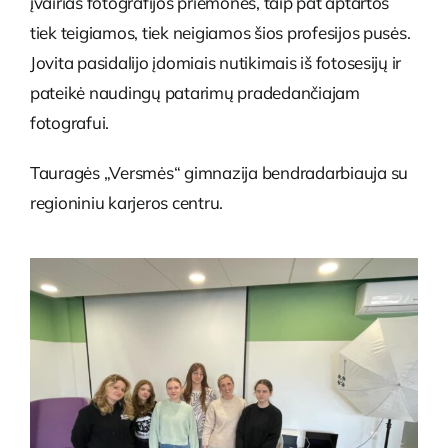
įvairias fotografijos priemones, taip pat aptartos
tiek teigiamos, tiek neigiamos šios profesijos pusės.
Jovita pasidalijo įdomiais nutikimais iš fotosesijų ir
pateikė naudingų patarimų pradedančiajam
fotografui.
Tauragės „Versmės“ gimnazija bendradarbiauja su
regioniniu karjeros centru.