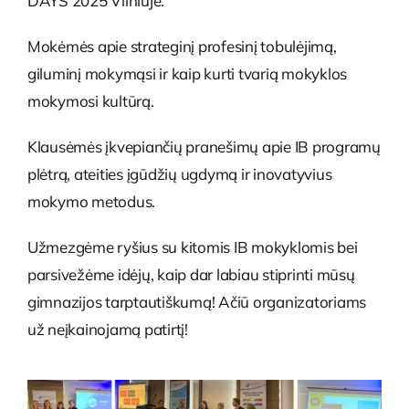
DAYS 2025 Vilniuje.
Mokėmės apie strateginį profesinį tobulėjimą,
giluminį mokymąsi ir kaip kurti tvarią mokyklos
mokymosi kultūrą.
Klausėmės įkvepiančių pranešimų apie IB programų
plėtrą, ateities įgūdžių ugdymą ir inovatyvius
mokymo metodus.
Užmezgėme ryšius su kitomis IB mokyklomis bei
parsivežėme idėjų, kaip dar labiau stiprinti mūsų
gimnazijos tarptautiškumą! Ačiū organizatoriams
už neįkainojamą patirtį!