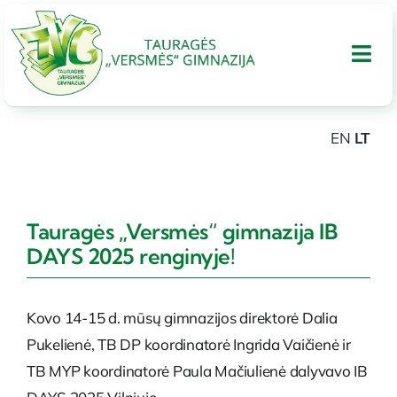
Skip
to
Tog
content
Nav
EN
LT
APIE GIMNAZIJA
UGDYMAS
Tauragės „Versmės“ gimnazija IB
DAYS 2025 renginyje!
Tarptautinis bakalaureatas
Kovo 14-15 d. mūsų gimnazijos direktorė Dalia
Administracinė informacija
Pukelienė, TB DP koordinatorė Ingrida Vaičienė ir
TB MYP koordinatorė Paula Mačiulienė dalyvavo IB
PARAMA