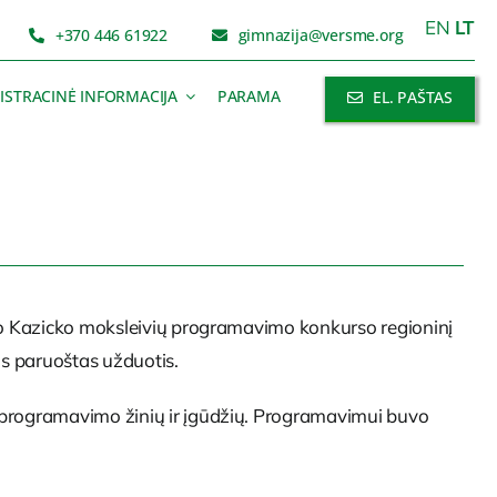
EN
LT
+370 446 61922
gimnazija@versme.org
ISTRACINĖ INFORMACIJA
PARAMA
EL. PAŠTAS
tro Kazicko moksleivių programavimo konkurso regioninį
os paruoštas užduotis.
i programavimo žinių ir įgūdžių. Programavimui buvo