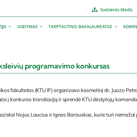
Svetainės Medis
IJA
UGDYMAS
TARPTAUTINIS BAKALAUREATAS
ADMIN
oksleivių programavimo konkursas
tikos fakultetas (KTU IF) organizavo kasmetinį dr. Juozo Pe
gėsi į konkurso transliaciją ir sprendė KTU dėstytojų komand
zistai Nojus Laucius ir Ignas Barauskas, kurie turi nemaža