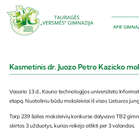
Skip
to
content
APIE GIMNAZ
Kasmetinis dr. Juozo Petro Kazicko m
Vasario 13 d., Kauno technologijos universiteto Informa
etapą. Nuotoliniu būdu moksleiviai iš visos Lietuvos jun
Tarp 239 šalies moksleivių konkurse dalyvavo TB2 gimna
skirtos 3 užduotys, kurias reikėjo atlikti per 3 valandas.