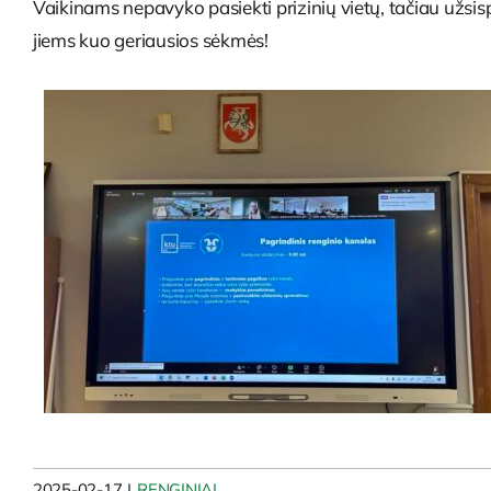
Vaikinams nepavyko pasiekti prizinių vietų, tačiau užsis
jiems kuo geriausios sėkmės!
2025-02-17
|
RENGINIAI