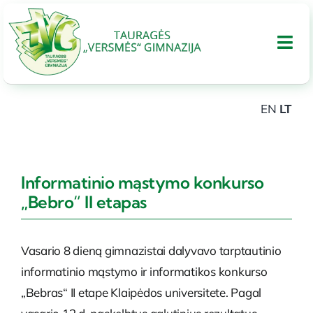
Skip
to
Tog
content
Nav
EN
LT
APIE GIMNAZIJA
UGDYMAS
Informatinio mąstymo konkurso
„Bebro“ II etapas
Tarptautinis bakalaureatas
Vasario 8 dieną gimnazistai dalyvavo tarptautinio
Administracinė informacija
informatinio mąstymo ir informatikos konkurso
„Bebras“ II etape Klaipėdos universitete. Pagal
PARAMA