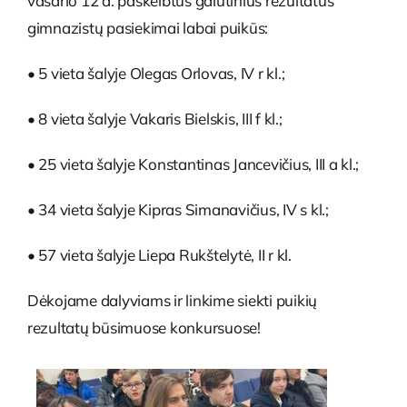
vasario 12 d. paskelbtus galutinius rezultatus
gimnazistų pasiekimai labai puikūs:
• 5 vieta šalyje Olegas Orlovas, IV r kl.;
• 8 vieta šalyje Vakaris Bielskis, III f kl.;
• 25 vieta šalyje Konstantinas Jancevičius, III a kl.;
• 34 vieta šalyje Kipras Simanavičius, IV s kl.;
• 57 vieta šalyje Liepa Rukštelytė, II r kl.
Dėkojame dalyviams ir linkime siekti puikių
rezultatų būsimuose konkursuose!