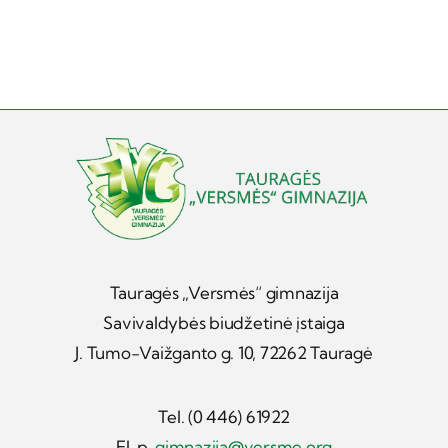
Tauragės „Versmės“ gimnazija
Savivaldybės biudžetinė įstaiga
J. Tumo-Vaižganto g. 10, 72262 Tauragė
Tel. (0 446) 61922
El. p.
gimnazija@versme.org