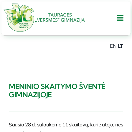
Skip
to
Tog
content
Nav
EN
LT
APIE GIMNAZIJA
UGDYMAS
MENINIO SKAITYMO ŠVENTĖ
Tarptautinis bakalaureatas
GIMNAZIJOJE
Administracinė informacija
Sausio 28 d. sulaukėme 11 skaitovų, kurie atėjo, nes
PARAMA