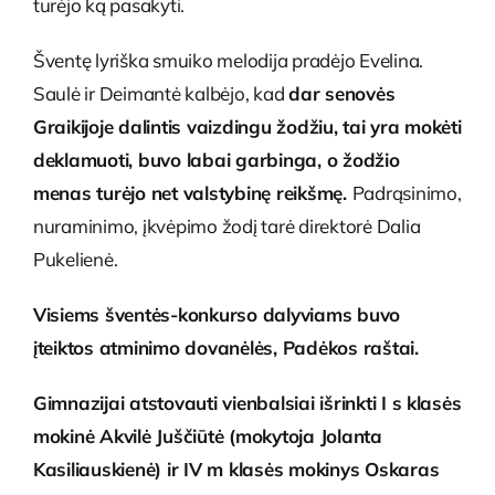
turėjo ką pasakyti.
Šventę lyriška smuiko melodija pradėjo Evelina.
Saulė ir Deimantė kalbėjo, kad
dar senovės
Graikijoje dalintis vaizdingu žodžiu, tai yra mokėti
deklamuoti, buvo labai garbinga, o žodžio
menas turėjo net valstybinę reikšmę.
Padrąsinimo,
nuraminimo, įkvėpimo žodį tarė direktorė Dalia
Pukelienė.
Visiems šventės-konkurso dalyviams buvo
įteiktos atminimo dovanėlės, Padėkos raštai.
Gimnazijai atstovauti vienbalsiai išrinkti I s klasės
mokinė Akvilė Juščiūtė (mokytoja Jolanta
Kasiliauskienė) ir IV m klasės mokinys Oskaras