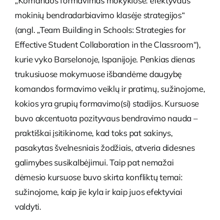
„Komandos formavimas mokyklose: efektyvaus
mokinių bendradarbiavimo klasėje strategijos“
(angl. „Team Building in Schools: Strategies for
Effective Student Collaboration in the Classroom“),
kurie vyko Barselonoje, Ispanijoje. Penkias dienas
trukusiuose mokymuose išbandėme daugybę
komandos formavimo veiklų ir pratimų, sužinojome,
kokios yra grupių formavimo(si) stadijos. Kursuose
buvo akcentuota pozityvaus bendravimo nauda –
praktiškai įsitikinome, kad toks pat sakinys,
pasakytas švelnesniais žodžiais, atveria didesnes
galimybes susikalbėjimui. Taip pat nemažai
dėmesio kursuose buvo skirta konfliktų temai:
sužinojome, kaip jie kyla ir kaip juos efektyviai
valdyti.