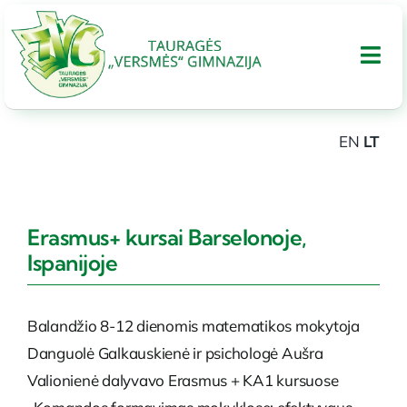
Skip
to
Tog
content
Nav
EN
LT
APIE GIMNAZIJA
UGDYMAS
Erasmus+ kursai Barselonoje,
Ispanijoje
Tarptautinis bakalaureatas
Balandžio 8-12 dienomis matematikos mokytoja
Administracinė informacija
Danguolė Galkauskienė ir psichologė Aušra
Valionienė dalyvavo Erasmus + KA1 kursuose
PARAMA