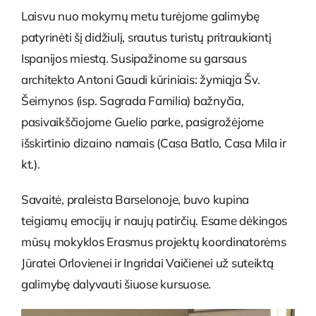
Laisvu nuo mokymų metu turėjome galimybę
patyrinėti šį didžiulį, srautus turistų pritraukiantį
Ispanijos miestą. Susipažinome su garsaus
architekto Antoni Gaudi kūriniais: žymiąja Šv.
Šeimynos (isp. Sagrada Familia) bažnyčia,
pasivaikščiojome Guelio parke, pasigrožėjome
išskirtinio dizaino namais (Casa Batlo, Casa Mila ir
kt.).
Savaitė, praleista Barselonoje, buvo kupina
teigiamų emocijų ir naujų patirčių. Esame dėkingos
mūsų mokyklos Erasmus projektų koordinatorėms
Jūratei Orlovienei ir Ingridai Vaičienei už suteiktą
galimybę dalyvauti šiuose kursuose.