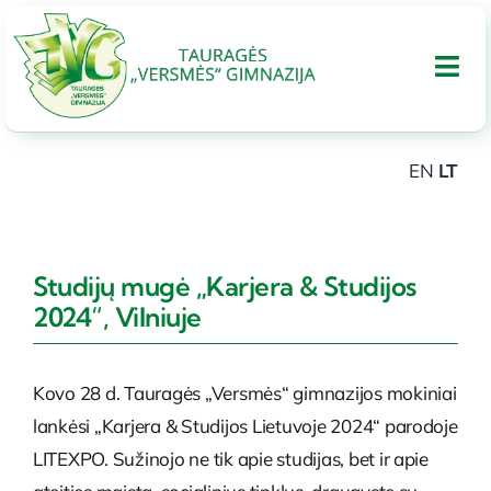
Skip
to
Tog
content
Nav
EN
LT
APIE GIMNAZIJA
UGDYMAS
Studijų mugė „Karjera & Studijos
2024“, Vilniuje
Tarptautinis bakalaureatas
Kovo 28 d. Tauragės „Versmės“ gimnazijos mokiniai
Administracinė informacija
lankėsi „Karjera & Studijos Lietuvoje 2024“ parodoje
LITEXPO. Sužinojo ne tik apie studijas, bet ir apie
PARAMA