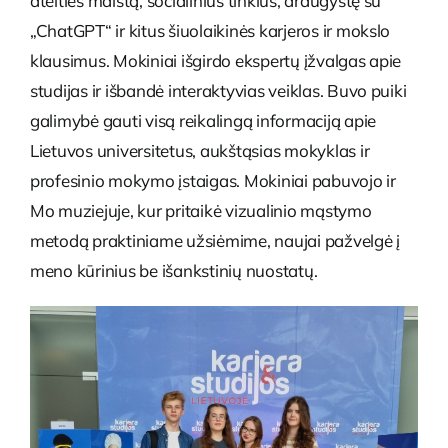
ateities maistą, socialinius tinklus, draugystę su
„ChatGPT“ ir kitus šiuolaikinės karjeros ir mokslo
klausimus. Mokiniai išgirdo ekspertų įžvalgas apie
studijas ir išbandė interaktyvias veiklas. Buvo puiki
galimybė gauti visą reikalingą informaciją apie
Lietuvos universitetus, aukštąsias mokyklas ir
profesinio mokymo įstaigas. Mokiniai pabuvojo ir
Mo muziejuje, kur pritaikė vizualinio mąstymo
metodą praktiniame užsiėmime, naujai pažvelgė į
meno kūrinius be išankstinių nuostatų.